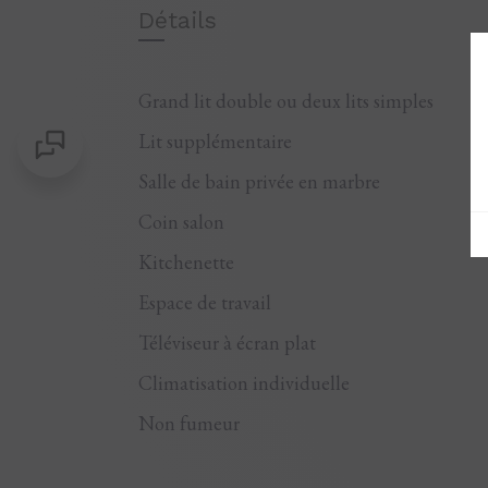
Détails
Grand lit double ou deux lits simples
Lit supplémentaire
Salle de bain privée en marbre
Coin salon
Kitchenette
Espace de travail
Téléviseur à écran plat
Climatisation individuelle
Non fumeur