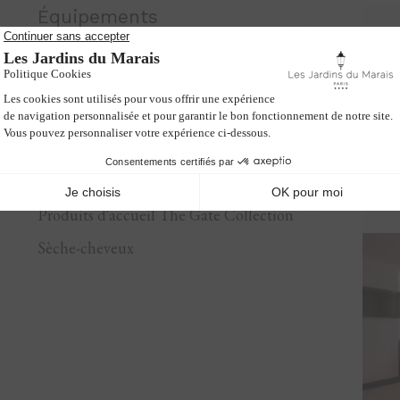
Équipements
Wifi en chambre gratuit
Coffre-fort
Téléphone à lignes multiples
Baignoire
Produits d'accueil The Gate Collection
Sèche-cheveux