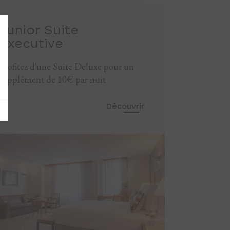
Junior Suite
Executive
Profitez d'une Suite Deluxe pour un
supplément de 10€ par nuit
Découvrir